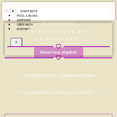
STARTSEITE
POOL & BLUES
SAPPHIRE
kruemeldarts
ÜBER MICH
KONTAKT
Turnierleitung aus
Leidenschaft
X
Bewertung abgeben
+ SONDERAKTION + SONDERAKTION +
+ DIE DEUTSCHE DARTLIGA STARTET +