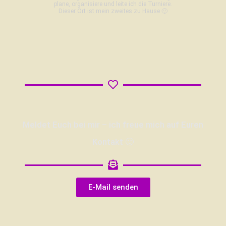
plane, organisiere und leite ich die Turniere.
Dieser Ort ist mein zweites zu Hause 🙂
Meldet Euch bei mir – ich freue mich auf Euren
Kontakt 🙂
E-Mail senden