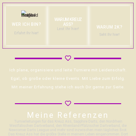
WARUM KREUZ
WER ICH BIN?
ASS?
WARUM 2K?
Lest Ihr hier!
Erfahrt Ihr hier!
Seht Ihr hier!
Ich plane, organisiere und leite Turniere mit Leidenschaft.
Egal, ob große oder kleine Events. Mit Liebe zum Erfolg.
Mit meiner Erfahrung stehe ich auch Dir gerne zur Seite.
Meine Referenzen
Turnierleitungen für das Kreuz Ass, Sapphire Darts, den Nordrhein
Westfälischen Dartverband, den Rheinland-Pfälzischer Dartverband, die
Newcomer Darts League und mehr sind inzwischen mein tägliches Brot.
Das Kreuz Ass hat die größte Stelle in meinem Leben eingenommen. Dort