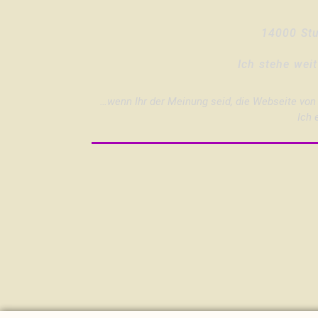
14000 Stu
Ich stehe wei
…wenn Ihr der Meinung seid, die Webseite von 
Ich 