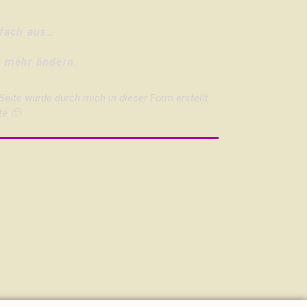
nfach aus…
t mehr ändern.
eite wurde durch mich in dieser Form erstellt.
te 🙂