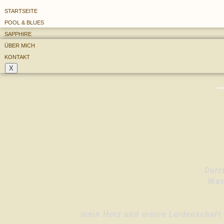
STARTSEITE
Skip to content
POOL & BLUES
SAPPHIRE
ÜBER MICH
KONTAKT
X
Durc
Was
mein Herz und meine Leidenschaft 