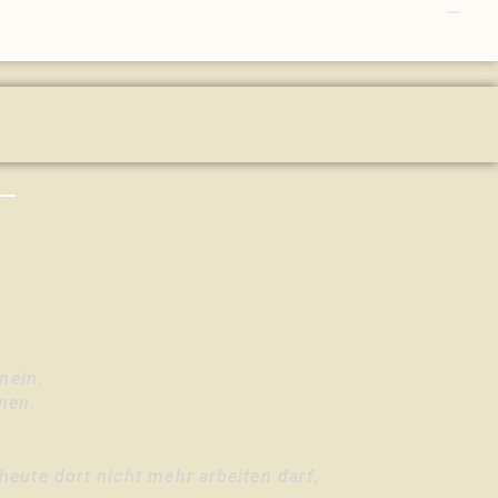
e
nein.
nen.
ute dort nicht mehr arbeiten darf,