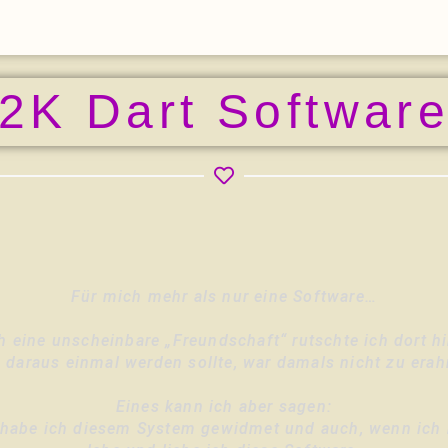
2K Dart Softwar
Für mich mehr als nur eine Software…
h eine unscheinbare „Freundschaft“ rutschte ich dort hi
 daraus einmal werden sollte, war damals nicht zu erah
Eines kann ich aber sagen:
habe ich diesem System gewidmet und auch, wenn ich he