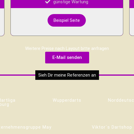
günstige Wartung
Beispiel Seite
Weitere Preise nach Layout bitte anfragen
E-Mail senden
Sieh Dir meine Referenzen an
Wupperdarts
Norddeutsc
dartliga
burg
ternehmensgruppe May
Viktor´s Dartshop