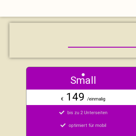
Skip to content
Small
149
€
/einmalig
bis zu 2 Unterseiten
optimiert für mobil