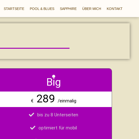
STARTSEITE
POOL & BLUES
SAPPHIRE
ÜBER MICH
KONTAKT
Big
289
€
/einmalig
bis zu 8 Unterseiten
optimiert für mobil