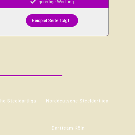
günstige Wartung
Beispiel Seite folgt...
he Steeldartliga
Norddeutsche Steeldartliga
Dartteam Köln