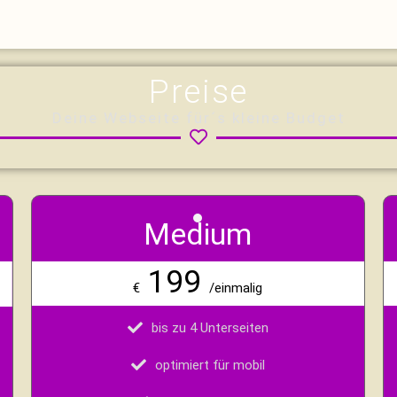
Preise
Deine Webseite für´s kleine Budget
Medium
199
€
/einmalig
bis zu 4 Unterseiten
optimiert für mobil